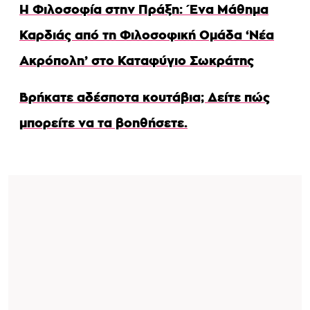
Η Φιλοσοφία στην Πράξη: Ένα Μάθημα
Καρδιάς από τη Φιλοσοφική Ομάδα ‘Νέα
Ακρόπολη’ στο Καταφύγιο Σωκράτης
Βρήκατε αδέσποτα κουτάβια; Δείτε πώς
μπορείτε να τα βοηθήσετε.