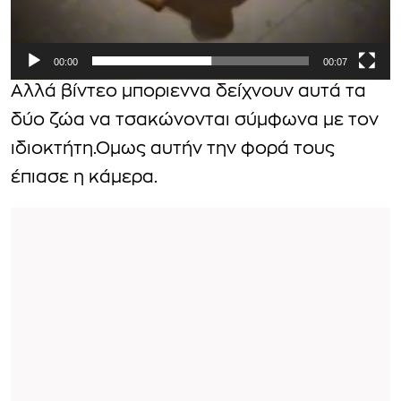
ν
τ
00:00
00:07
ε
ο
Αλλά βίντεο μποριεννα δείχνουν αυτά τα
δύο ζώα να τσακώνονται σύμφωνα με τον
ιδιοκτήτη.Ομως αυτήν την φορά τους
έπιασε η κάμερα.