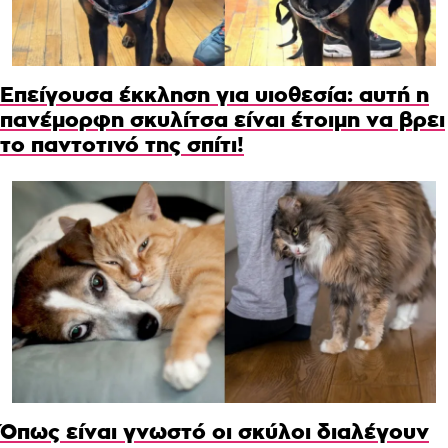
Επείγουσα έκκληση για υιοθεσία: αυτή η
πανέμορφη σκυλίτσα είναι έτοιμη να βρει
το παντοτινό της σπίτι!
Όπως είναι γνωστό οι σκύλοι διαλέγουν