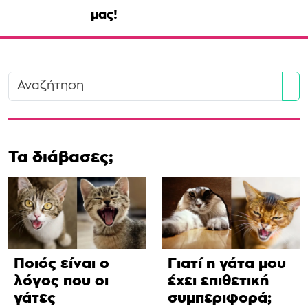
μας!
Se
Τα διάβασες;
Ποιός είναι ο
Γιατί η γάτα μου
λόγος που οι
έχει επιθετική
γάτες
συμπεριφορά;