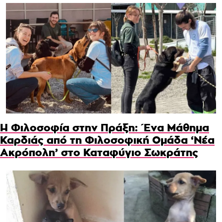
Η Φιλοσοφία στην Πράξη: Ένα Μάθημα
Καρδιάς από τη Φιλοσοφική Ομάδα ‘Νέα
Ακρόπολη’ στο Καταφύγιο Σωκράτης