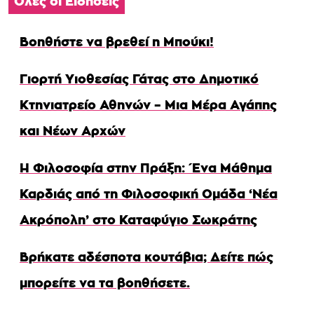
Όλες οι Ειδήσεις
Βοηθήστε να βρεθεί η Μπούκι!
Γιορτή Υιοθεσίας Γάτας στο Δημοτικό
Κτηνιατρείο Αθηνών – Μια Μέρα Αγάπης
και Νέων Αρχών
Η Φιλοσοφία στην Πράξη: Ένα Μάθημα
Καρδιάς από τη Φιλοσοφική Ομάδα ‘Νέα
Ακρόπολη’ στο Καταφύγιο Σωκράτης
Βρήκατε αδέσποτα κουτάβια; Δείτε πώς
μπορείτε να τα βοηθήσετε.