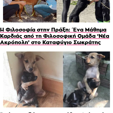
Η Φιλοσοφία στην Πράξη: Ένα Μάθημα
Καρδιάς από τη Φιλοσοφική Ομάδα ‘Νέα
Ακρόπολη’ στο Καταφύγιο Σωκράτης