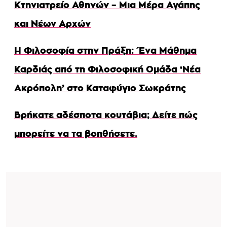
Κτηνιατρείο Αθηνών – Μια Μέρα Αγάπης
και Νέων Αρχών
Η Φιλοσοφία στην Πράξη: Ένα Μάθημα
Καρδιάς από τη Φιλοσοφική Ομάδα ‘Νέα
Ακρόπολη’ στο Καταφύγιο Σωκράτης
Βρήκατε αδέσποτα κουτάβια; Δείτε πώς
μπορείτε να τα βοηθήσετε.