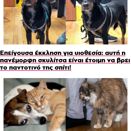
Επείγουσα έκκληση για υιοθεσία: αυτή η
πανέμορφη σκυλίτσα είναι έτοιμη να βρει
το παντοτινό της σπίτι!