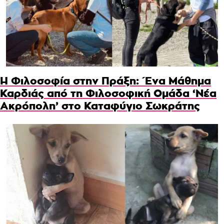
Η Φιλοσοφία στην Πράξη: Ένα Μάθημα
Καρδιάς από τη Φιλοσοφική Ομάδα ‘Νέα
Ακρόπολη’ στο Καταφύγιο Σωκράτης