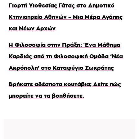
Γιορτή Υιοθεσίας Γάτας στο Δημοτικό
Κτηνιατρείο Αθηνών – Μια Μέρα Αγάπης
και Νέων Αρχών
Η Φιλοσοφία στην Πράξη: Ένα Μάθημα
Καρδιάς από τη Φιλοσοφική Ομάδα ‘Νέα
Ακρόπολη’ στο Καταφύγιο Σωκράτης
Βρήκατε αδέσποτα κουτάβια; Δείτε πώς
μπορείτε να τα βοηθήσετε.