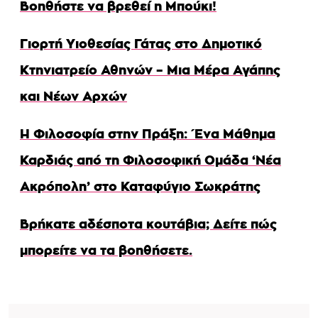
Βοηθήστε να βρεθεί η Μπούκι!
Γιορτή Υιοθεσίας Γάτας στο Δημοτικό
Κτηνιατρείο Αθηνών – Μια Μέρα Αγάπης
και Νέων Αρχών
Η Φιλοσοφία στην Πράξη: Ένα Μάθημα
Καρδιάς από τη Φιλοσοφική Ομάδα ‘Νέα
Ακρόπολη’ στο Καταφύγιο Σωκράτης
Βρήκατε αδέσποτα κουτάβια; Δείτε πώς
μπορείτε να τα βοηθήσετε.