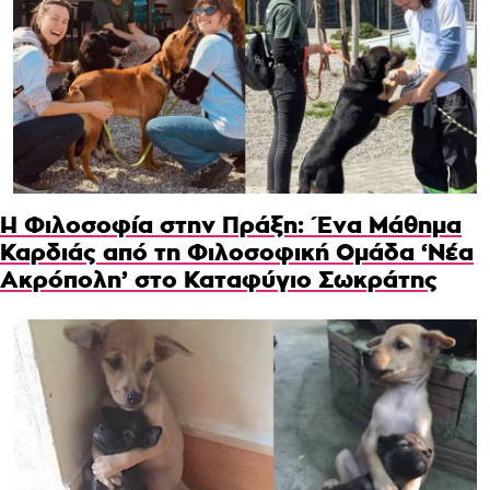
Η Φιλοσοφία στην Πράξη: Ένα Μάθημα
Καρδιάς από τη Φιλοσοφική Ομάδα ‘Νέα
Ακρόπολη’ στο Καταφύγιο Σωκράτης