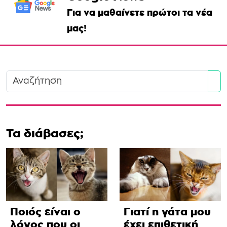
Για να μαθαίνετε πρώτοι τα νέα
μας!
Se
Τα διάβασες;
Ποιός είναι ο
Γιατί η γάτα μου
λόγος που οι
έχει επιθετική