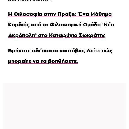
Η Φιλοσοφία στην Πράξη: Ένα Μάθημα
Καρδιάς από τη Φιλοσοφική Ομάδα ‘Νέα
Ακρόπολη’ στο Καταφύγιο Σωκράτης
Βρήκατε αδέσποτα κουτάβια; Δείτε πώς
μπορείτε να τα βοηθήσετε.