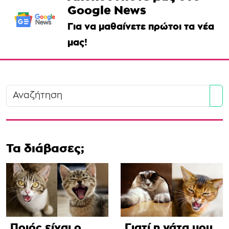
Google News
Για να μαθαίνετε πρώτοι τα νέα
μας!
Se
Τα διάβασες;
Ποιός είναι ο
Γιατί η γάτα μου