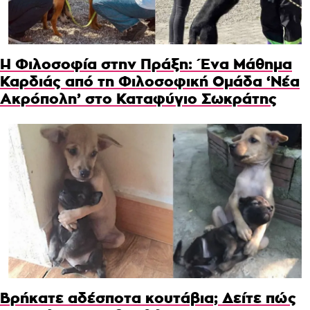
Η Φιλοσοφία στην Πράξη: Ένα Μάθημα
Καρδιάς από τη Φιλοσοφική Ομάδα ‘Νέα
Ακρόπολη’ στο Καταφύγιο Σωκράτης
Βρήκατε αδέσποτα κουτάβια; Δείτε πώς