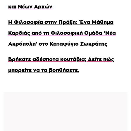
και Νέων Αρχών
Η Φιλοσοφία στην Πράξη: Ένα Μάθημα
Καρδιάς από τη Φιλοσοφική Ομάδα ‘Νέα
Ακρόπολη’ στο Καταφύγιο Σωκράτης
Βρήκατε αδέσποτα κουτάβια; Δείτε πώς
μπορείτε να τα βοηθήσετε.