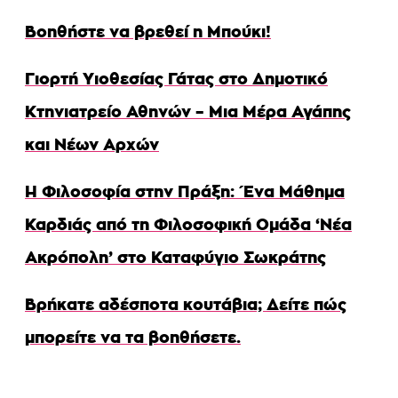
Βοηθήστε να βρεθεί η Μπούκι!
Γιορτή Υιοθεσίας Γάτας στο Δημοτικό
Κτηνιατρείο Αθηνών – Μια Μέρα Αγάπης
και Νέων Αρχών
Η Φιλοσοφία στην Πράξη: Ένα Μάθημα
Καρδιάς από τη Φιλοσοφική Ομάδα ‘Νέα
Ακρόπολη’ στο Καταφύγιο Σωκράτης
Βρήκατε αδέσποτα κουτάβια; Δείτε πώς
μπορείτε να τα βοηθήσετε.