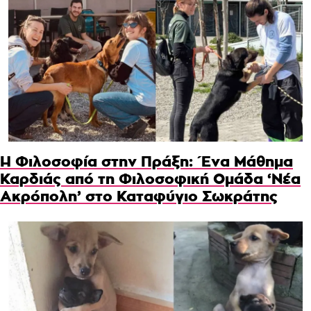
Η Φιλοσοφία στην Πράξη: Ένα Μάθημα
Καρδιάς από τη Φιλοσοφική Ομάδα ‘Νέα
Ακρόπολη’ στο Καταφύγιο Σωκράτης