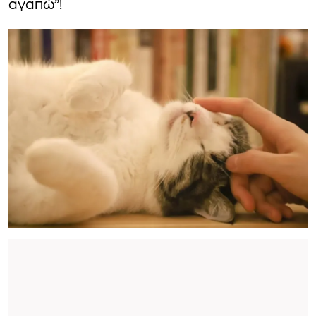
αγαπώ”!