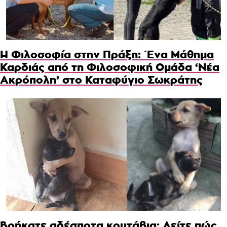
Η Φιλοσοφία στην Πράξη: Ένα Μάθημα
Καρδιάς από τη Φιλοσοφική Ομάδα ‘Νέα
Ακρόπολη’ στο Καταφύγιο Σωκράτης
Βρήκατε αδέσποτα κουτάβια; Δείτε πώς