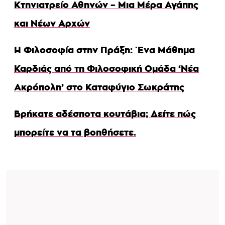
Κτηνιατρείο Αθηνών – Μια Μέρα Αγάπης
και Νέων Αρχών
Η Φιλοσοφία στην Πράξη: Ένα Μάθημα
Καρδιάς από τη Φιλοσοφική Ομάδα ‘Νέα
Ακρόπολη’ στο Καταφύγιο Σωκράτης
Βρήκατε αδέσποτα κουτάβια; Δείτε πώς
μπορείτε να τα βοηθήσετε.