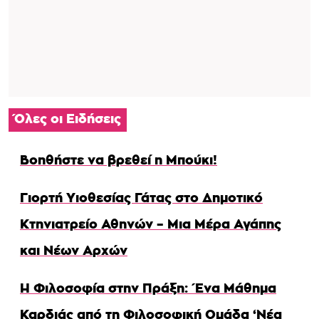
Όλες οι Ειδήσεις
Βοηθήστε να βρεθεί η Μπούκι!
Γιορτή Υιοθεσίας Γάτας στο Δημοτικό
Κτηνιατρείο Αθηνών – Μια Μέρα Αγάπης
και Νέων Αρχών
Η Φιλοσοφία στην Πράξη: Ένα Μάθημα
Καρδιάς από τη Φιλοσοφική Ομάδα ‘Νέα