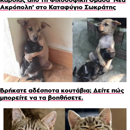
Ακρόπολη’ στο Καταφύγιο Σωκράτης
Βρήκατε αδέσποτα κουτάβια; Δείτε πώς
μπορείτε να τα βοηθήσετε.