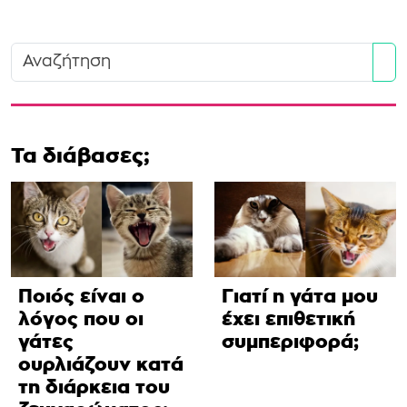
Se
Τα διάβασες;
Ποιός είναι ο
Γιατί η γάτα μου
λόγος που οι
έχει επιθετική
γάτες
συμπεριφορά;
ουρλιάζουν κατά
τη διάρκεια του