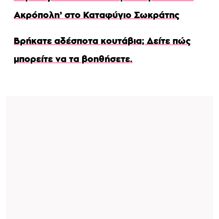
Ακρόπολη’ στο Καταφύγιο Σωκράτης
Βρήκατε αδέσποτα κουτάβια; Δείτε πώς
μπορείτε να τα βοηθήσετε.