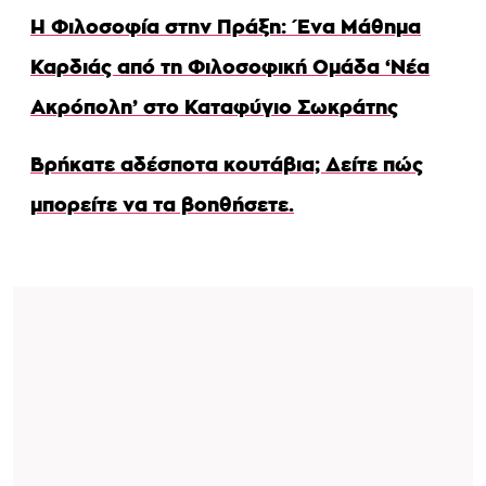
Η Φιλοσοφία στην Πράξη: Ένα Μάθημα
Καρδιάς από τη Φιλοσοφική Ομάδα ‘Νέα
Ακρόπολη’ στο Καταφύγιο Σωκράτης
Βρήκατε αδέσποτα κουτάβια; Δείτε πώς
μπορείτε να τα βοηθήσετε.