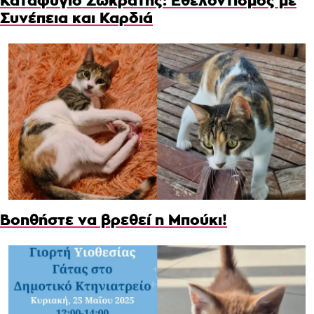
Καταφύγιο Σωκράτης: Εθελοντισμός με
Συνέπεια και Καρδιά
Βοηθήστε να βρεθεί η Μπούκι!