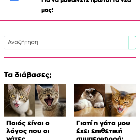
Για να μαθαίνετε πρώτοι τα νέα
μας!
Se
Τα διάβασες;
Ποιός είναι ο
Γιατί η γάτα μου
λόγος που οι
έχει επιθετική
γάτες
συμπεριφορά;