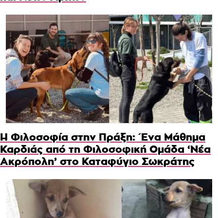
Η Φιλοσοφία στην Πράξη: Ένα Μάθημα
Καρδιάς από τη Φιλοσοφική Ομάδα ‘Νέα
Ακρόπολη’ στο Καταφύγιο Σωκράτης