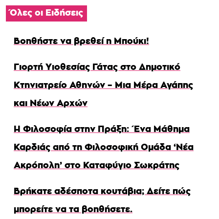
Όλες οι Ειδήσεις
Βοηθήστε να βρεθεί η Μπούκι!
Γιορτή Υιοθεσίας Γάτας στο Δημοτικό
Κτηνιατρείο Αθηνών – Μια Μέρα Αγάπης
και Νέων Αρχών
Η Φιλοσοφία στην Πράξη: Ένα Μάθημα
Καρδιάς από τη Φιλοσοφική Ομάδα ‘Νέα
Ακρόπολη’ στο Καταφύγιο Σωκράτης
Βρήκατε αδέσποτα κουτάβια; Δείτε πώς
μπορείτε να τα βοηθήσετε.