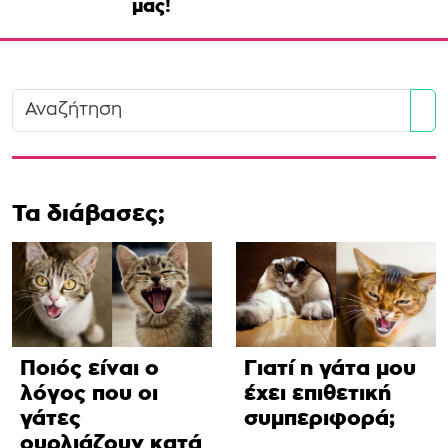
μας!
Se
Τα διάβασες;
Ποιός είναι ο
Γιατί η γάτα μου
λόγος που οι
έχει επιθετική
γάτες
συμπεριφορά;
ουρλιάζουν κατά