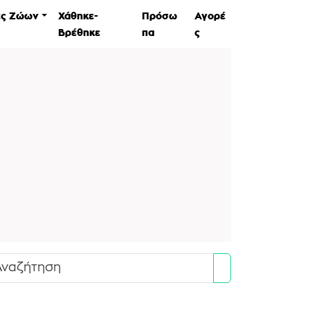
ες Ζώων
Χάθηκε-
Πρόσω
Αγορέ
Βρέθηκε
πα
ς
Search