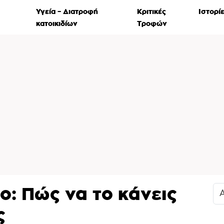
Χρήσιμ
Υγεία – Διατροφή
Κριτικές
Ιστορί
α
κατοικιδίων
Τροφών
ιο: Πώς να το κάνεις
ς