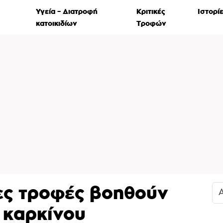
Χρήσιμ
Υγεία – Διατροφή
Κριτικές
Ιστορί
α
κατοικιδίων
Τροφών
ιες τροφές βοηθούν
 καρκίνου