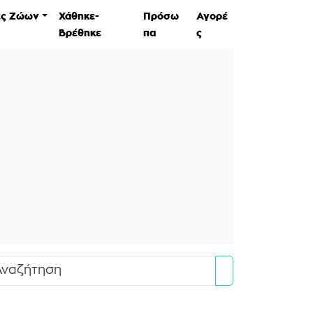
ες Ζώων
Χάθηκε-
Πρόσω
Αγορέ
Βρέθηκε
πα
ς
Search