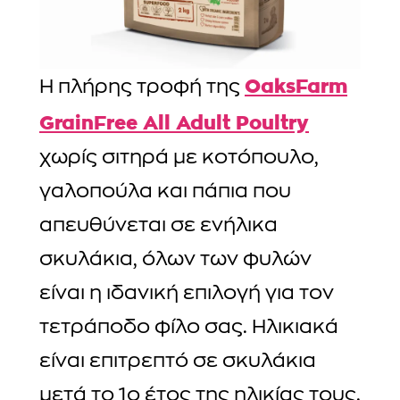
OaksFarm
Η πλήρης τροφή της
GrainFree All Adult Poultry
χωρίς σιτηρά με κοτόπουλο,
γαλοπούλα και πάπια που
απευθύνεται σε ενήλικα
σκυλάκια, όλων των φυλών
είναι η ιδανική επιλογή για τον
τετράποδο φίλο σας. Ηλικιακά
είναι επιτρεπτό σε σκυλάκια
μετά το 1ο έτος της ηλικίας τους.