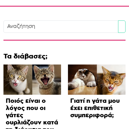
Se
Τα διάβασες;
Ποιός είναι ο
Γιατί η γάτα μου
λόγος που οι
έχει επιθετική
γάτες
συμπεριφορά;
ουρλιάζουν κατά