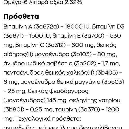
Ωμέγα-6 λιπαρά οξέα 2.62%
Πρόσθετα
Βιταμίνη Α (3a672a) – 18000 IU, βιταμίνη D3
(3a671) – 1500 IU, βιταμίνη Ε (3a700) – 530
mg, βιταμίνη C (3a312) – 600 mg, θειικός
σίδηρος(II) μονοένυδρο (3b103) – 80 mg,
άνυδρο ιωδικό ασβέστιο (3b202) – 1,7 mg,
πενταένυδρος θειικός χαλκός(II) (3b405) –
6 mg, μονοένυδρο θειικό μαγγάνιο (3b503)
– 25 mg, θειικός ψευδάργυρος
(μονοένυδρος) 145 mg, σεληνίτης νατρίου
(3b801) – 0,25 mg, ταυρίνη (3a370) – 1200
mg. Τεχνολογικά πρόσθετα:
αντιοξειδωτικά: εκχύλισμα δεντρολίβανου,