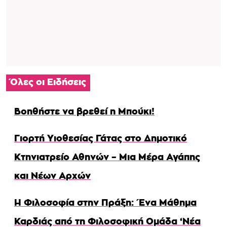
Όλες οι Ειδήσεις
Βοηθήστε να βρεθεί η Μπούκι!
Γιορτή Υιοθεσίας Γάτας στο Δημοτικό
Κτηνιατρείο Αθηνών – Μια Μέρα Αγάπης
και Νέων Αρχών
Η Φιλοσοφία στην Πράξη: Ένα Μάθημα
Καρδιάς από τη Φιλοσοφική Ομάδα ‘Νέα