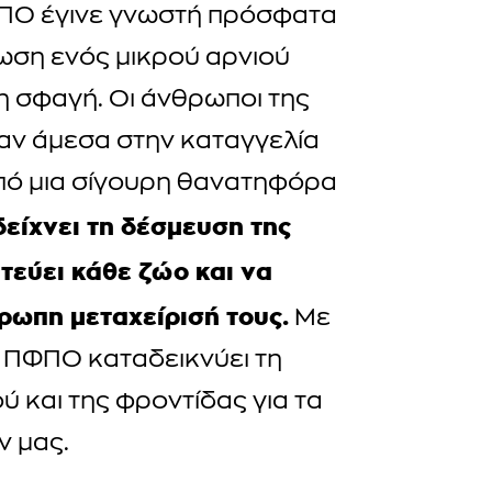
ΦΠΟ έγινε γνωστή πρόσφατα
ωση ενός μικρού αρνιού
η σφαγή. Οι άνθρωποι της
ν άμεσα στην καταγγελία
από μια σίγουρη θανατηφόρα
είχνει τη δέσμευση της
εύει κάθε ζώο και να
ρωπη μεταχείρισή τους.
Με
η ΠΦΠΟ καταδεικνύει τη
 και της φροντίδας για τα
ν μας.