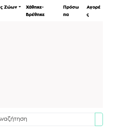
ες Ζώων
Χάθηκε-
Πρόσω
Αγορέ
Βρέθηκε
πα
ς
Search