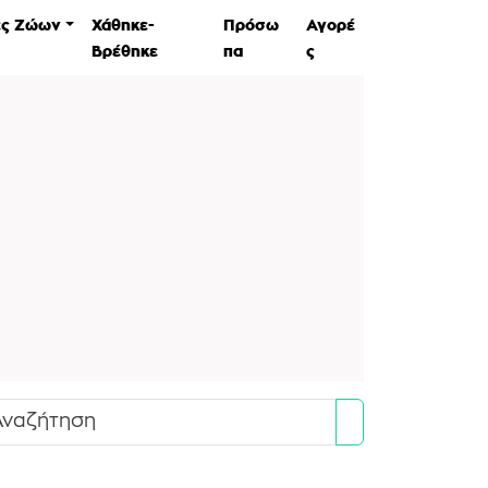
ες Ζώων
Χάθηκε-
Πρόσω
Αγορέ
Βρέθηκε
πα
ς
Search