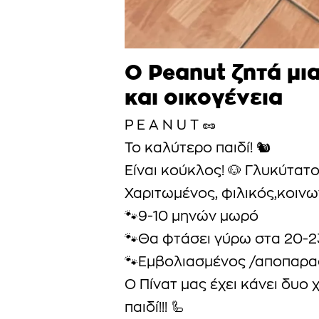
O Peanut ζητά μι
και οικογένεια
P E A N U T 🥜
Το καλύτερο παιδί! 🐿️
Είναι κούκλος! 🐶 Γλυκύτατο
Χαριτωμένος, φιλικός,κοινω
🐾9-10 μηνών μωρό
🐾Θα φτάσει γύρω στα 20-2
🐾Εμβολιασμένος /αποπαρα
Ο Πίνατ μας έχει κάνει δυο 
παιδί!!! 🦾