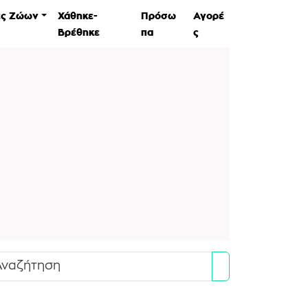
ες Ζώων
Χάθηκε-
Πρόσω
Αγορέ
Βρέθηκε
πα
ς
Search