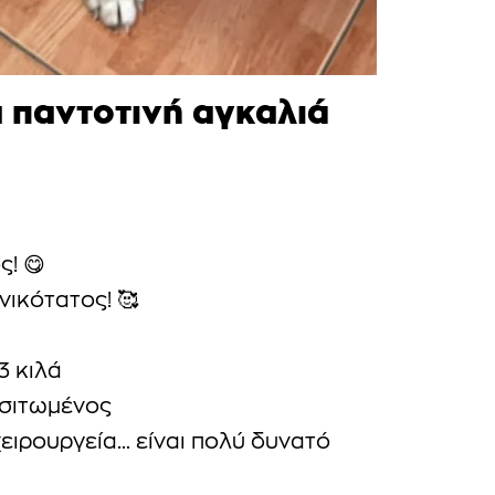
α παντοτινή αγκαλιά
ς! 😋
νικότατος! 🥰
3 κιλά
σιτωμένος
χειρουργεία… είναι πολύ δυνατό