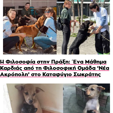
Η Φιλοσοφία στην Πράξη: Ένα Μάθημα
Καρδιάς από τη Φιλοσοφική Ομάδα ‘Νέα
Ακρόπολη’ στο Καταφύγιο Σωκράτης