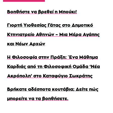
Βοηθήστε να βρεθεί η Μπούκι!
Γιορτή Υιοθεσίας Γάτας στο Δημοτικό
Κτηνιατρείο Αθηνών – Μια Μέρα Αγάπης
και Νέων Αρχών
Η Φιλοσοφία στην Πράξη: Ένα Μάθημα
Καρδιάς από τη Φιλοσοφική Ομάδα ‘Νέα
Ακρόπολη’ στο Καταφύγιο Σωκράτης
Βρήκατε αδέσποτα κουτάβια; Δείτε πώς
μπορείτε να τα βοηθήσετε.