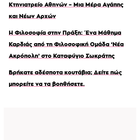
Κτηνιατρείο Αθηνών – Μια Μέρα Αγάπης
και Νέων Αρχών
Η Φιλοσοφία στην Πράξη: Ένα Μάθημα
Καρδιάς από τη Φιλοσοφική Ομάδα ‘Νέα
Ακρόπολη’ στο Καταφύγιο Σωκράτης
Βρήκατε αδέσποτα κουτάβια; Δείτε πώς
μπορείτε να τα βοηθήσετε.