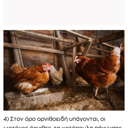
4) Στον όρο ορνιθοειδή υπάγονται, οι