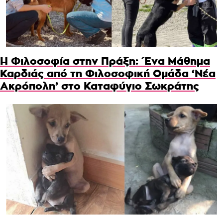
Η Φιλοσοφία στην Πράξη: Ένα Μάθημα
Καρδιάς από τη Φιλοσοφική Ομάδα ‘Νέα
Ακρόπολη’ στο Καταφύγιο Σωκράτης