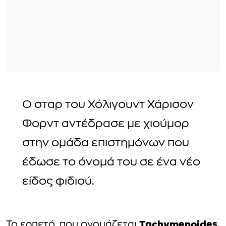
Ο σταρ του Χόλιγουντ Χάρισον
Φορντ αντέδρασε με χιούμορ
στην ομάδα επιστημόνων που
έδωσε το όνομά του σε ένα νέο
είδος φιδιού.
Tachymenoides
Το ερπετό, που ονομάζεται