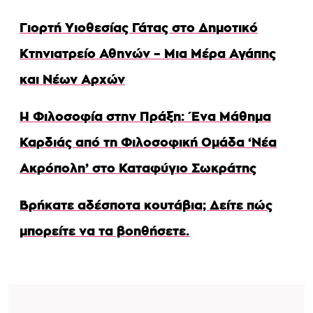
Γιορτή Υιοθεσίας Γάτας στο Δημοτικό
Κτηνιατρείο Αθηνών – Μια Μέρα Αγάπης
και Νέων Αρχών
Η Φιλοσοφία στην Πράξη: Ένα Μάθημα
Καρδιάς από τη Φιλοσοφική Ομάδα ‘Νέα
Ακρόπολη’ στο Καταφύγιο Σωκράτης
Βρήκατε αδέσποτα κουτάβια; Δείτε πώς
μπορείτε να τα βοηθήσετε.