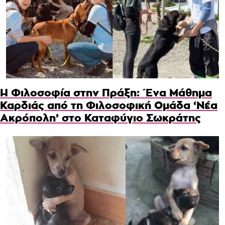
Η Φιλοσοφία στην Πράξη: Ένα Μάθημα
Καρδιάς από τη Φιλοσοφική Ομάδα ‘Νέα
Ακρόπολη’ στο Καταφύγιο Σωκράτης