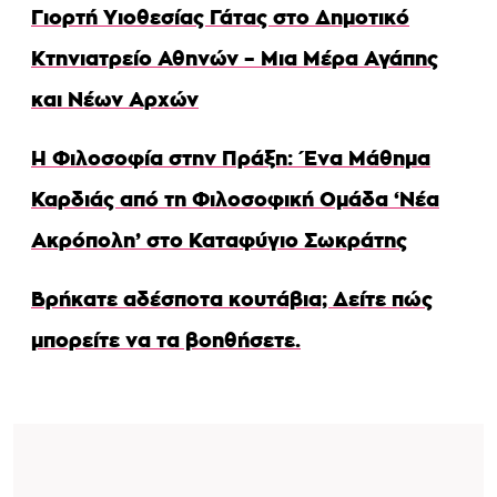
Γιορτή Υιοθεσίας Γάτας στο Δημοτικό
Κτηνιατρείο Αθηνών – Μια Μέρα Αγάπης
και Νέων Αρχών
Η Φιλοσοφία στην Πράξη: Ένα Μάθημα
Καρδιάς από τη Φιλοσοφική Ομάδα ‘Νέα
Ακρόπολη’ στο Καταφύγιο Σωκράτης
Βρήκατε αδέσποτα κουτάβια; Δείτε πώς
μπορείτε να τα βοηθήσετε.