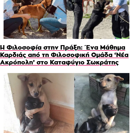
Η Φιλοσοφία στην Πράξη: Ένα Μάθημα
Καρδιάς από τη Φιλοσοφική Ομάδα ‘Νέα
Ακρόπολη’ στο Καταφύγιο Σωκράτης