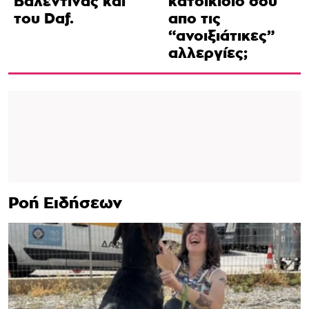
Βαλεντίνας και
κατοικίδιο σου
του Daf.
απο τις
“ανοιξιάτικες”
αλλεργίες;
Ροή Ειδήσεων