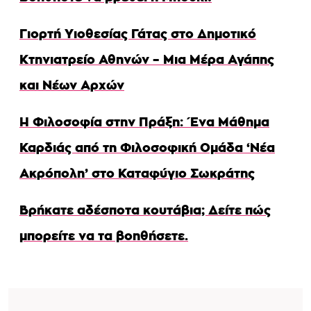
Γιορτή Υιοθεσίας Γάτας στο Δημοτικό
Κτηνιατρείο Αθηνών – Μια Μέρα Αγάπης
και Νέων Αρχών
Η Φιλοσοφία στην Πράξη: Ένα Μάθημα
Καρδιάς από τη Φιλοσοφική Ομάδα ‘Νέα
Ακρόπολη’ στο Καταφύγιο Σωκράτης
Βρήκατε αδέσποτα κουτάβια; Δείτε πώς
μπορείτε να τα βοηθήσετε.