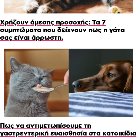
Χρήζουν άμεσης προσοχής: Τα 7
συμπτώματα που δείχνουν πως η γάτα
σας είναι άρρωστη.
Πως να αντιμετωπίσουμε τη
γαστρεντερική ευαισθησία στα κατοικίδια