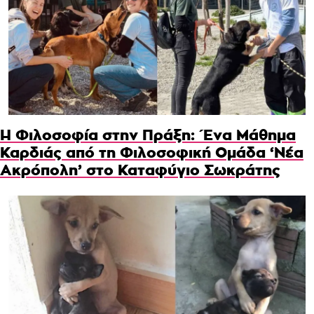
Η Φιλοσοφία στην Πράξη: Ένα Μάθημα
Καρδιάς από τη Φιλοσοφική Ομάδα ‘Νέα
Ακρόπολη’ στο Καταφύγιο Σωκράτης