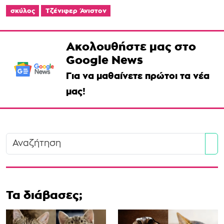
σκύλος
Τζένιφερ Άνιστον
Ακολουθήστε μας στο
Google News
Για να μαθαίνετε πρώτοι τα νέα
μας!
Se
Τα διάβασες;