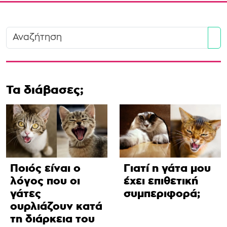
Se
Τα διάβασες;
Ποιός είναι ο
Γιατί η γάτα μου
λόγος που οι
έχει επιθετική
γάτες
συμπεριφορά;
ουρλιάζουν κατά
τη διάρκεια του