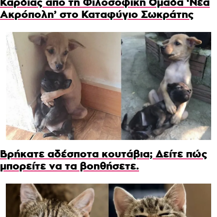
Καρδιάς από τη Φιλοσοφική Ομάδα ‘Νέα
Ακρόπολη’ στο Καταφύγιο Σωκράτης
Βρήκατε αδέσποτα κουτάβια; Δείτε πώς
μπορείτε να τα βοηθήσετε.