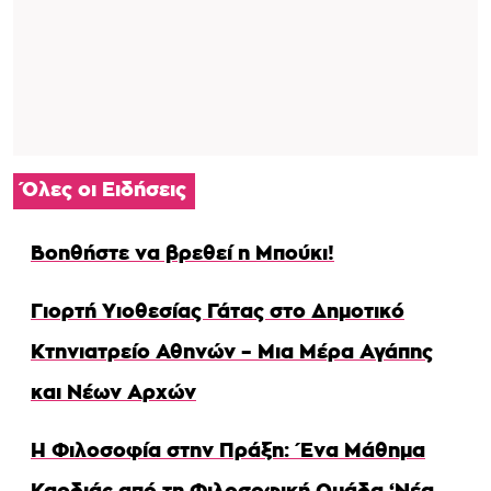
Όλες οι Ειδήσεις
Βοηθήστε να βρεθεί η Μπούκι!
Γιορτή Υιοθεσίας Γάτας στο Δημοτικό
Κτηνιατρείο Αθηνών – Μια Μέρα Αγάπης
και Νέων Αρχών
Η Φιλοσοφία στην Πράξη: Ένα Μάθημα
Καρδιάς από τη Φιλοσοφική Ομάδα ‘Νέα