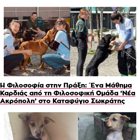
Η Φιλοσοφία στην Πράξη: Ένα Μάθημα
Καρδιάς από τη Φιλοσοφική Ομάδα ‘Νέα
Ακρόπολη’ στο Καταφύγιο Σωκράτης