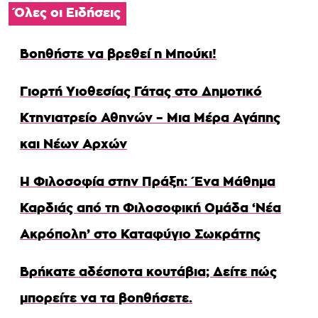
Όλες οι Ειδήσεις
Βοηθήστε να βρεθεί η Μπούκι!
Γιορτή Υιοθεσίας Γάτας στο Δημοτικό
Κτηνιατρείο Αθηνών – Μια Μέρα Αγάπης
και Νέων Αρχών
Η Φιλοσοφία στην Πράξη: Ένα Μάθημα
Καρδιάς από τη Φιλοσοφική Ομάδα ‘Νέα
Ακρόπολη’ στο Καταφύγιο Σωκράτης
Βρήκατε αδέσποτα κουτάβια; Δείτε πώς
μπορείτε να τα βοηθήσετε.