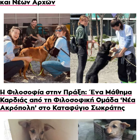
και Νέων Αρχών
Η Φιλοσοφία στην Πράξη: Ένα Μάθημα
Καρδιάς από τη Φιλοσοφική Ομάδα ‘Νέα
Ακρόπολη’ στο Καταφύγιο Σωκράτης