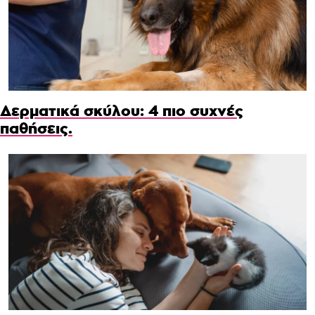
Δερματικά σκύλου: 4 πιο συχνές
παθήσεις.