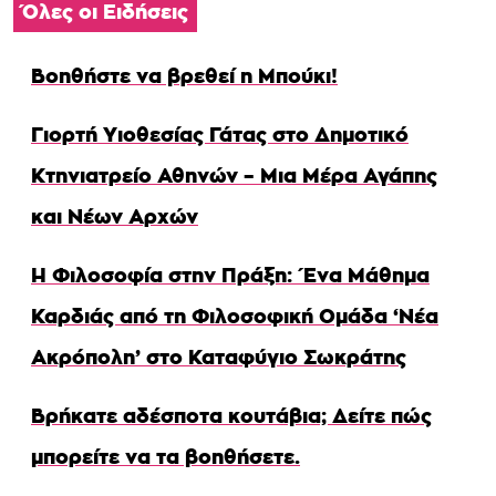
Όλες οι Ειδήσεις
Βοηθήστε να βρεθεί η Μπούκι!
Γιορτή Υιοθεσίας Γάτας στο Δημοτικό
Κτηνιατρείο Αθηνών – Μια Μέρα Αγάπης
και Νέων Αρχών
Η Φιλοσοφία στην Πράξη: Ένα Μάθημα
Καρδιάς από τη Φιλοσοφική Ομάδα ‘Νέα
Ακρόπολη’ στο Καταφύγιο Σωκράτης
Βρήκατε αδέσποτα κουτάβια; Δείτε πώς
μπορείτε να τα βοηθήσετε.