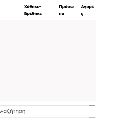
ες Ζώων
Χάθηκε-
Πρόσω
Αγορέ
Βρέθηκε
πα
ς
Search