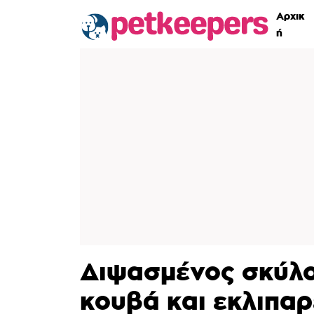
Αρχικ
ή
Διψασμένος σκύλο
κουβά και εκλιπα