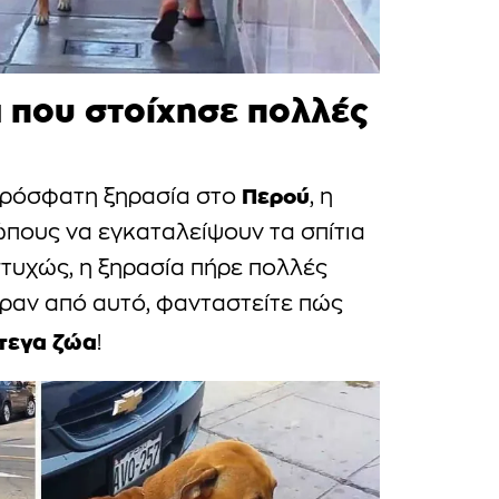
 που στοίχησε πολλές
Περού
 πρόσφατη ξηρασία στο
, η
πους να εγκαταλείψουν τα σπίτια
στυχώς, η ξηρασία πήρε πολλές
εραν από αυτό, φανταστείτε πώς
τεγα ζώα
!