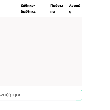
ες Ζώων
Χάθηκε-
Πρόσω
Αγορέ
Βρέθηκε
πα
ς
Search