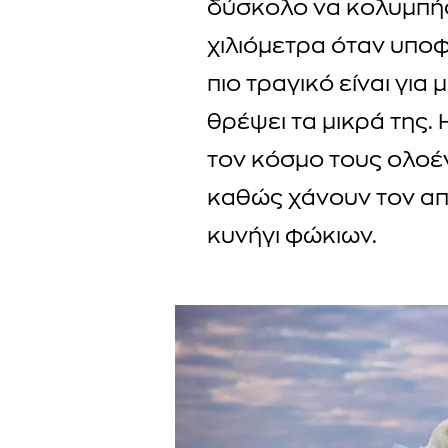
δύσκολο να κολυμπή
χιλιόμετρα όταν υποφ
πιο τραγικό είναι για
θρέψει τα μικρά της.
τον κόσμο τους ολοέν
καθώς χάνουν τον απ
κυνήγι φώκιων.