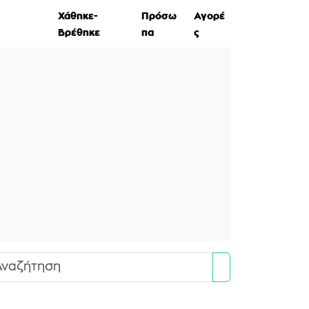
ες Ζώων
Χάθηκε-
Πρόσω
Αγορέ
Βρέθηκε
πα
ς
Search