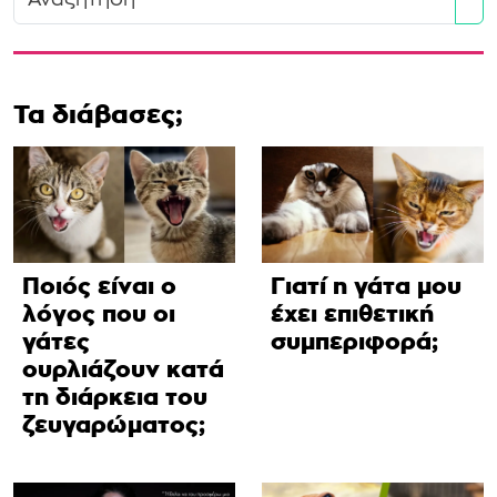
Se
Τα διάβασες;
Ποιός είναι ο
Γιατί η γάτα μου
λόγος που οι
έχει επιθετική
γάτες
συμπεριφορά;
ουρλιάζουν κατά
τη διάρκεια του
ζευγαρώματος;