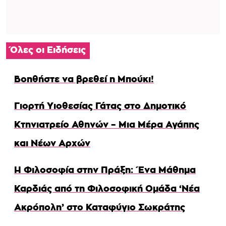
Όλες οι Ειδήσεις
Βοηθήστε να βρεθεί η Μπούκι!
Γιορτή Υιοθεσίας Γάτας στο Δημοτικό
Κτηνιατρείο Αθηνών – Μια Μέρα Αγάπης
και Νέων Αρχών
Η Φιλοσοφία στην Πράξη: Ένα Μάθημα
Καρδιάς από τη Φιλοσοφική Ομάδα ‘Νέα
Ακρόπολη’ στο Καταφύγιο Σωκράτης