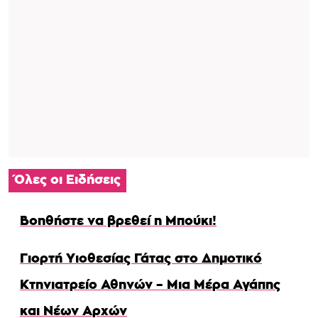
Όλες οι Ειδήσεις
Βοηθήστε να βρεθεί η Μπούκι!
Γιορτή Υιοθεσίας Γάτας στο Δημοτικό
Κτηνιατρείο Αθηνών – Μια Μέρα Αγάπης
και Νέων Αρχών