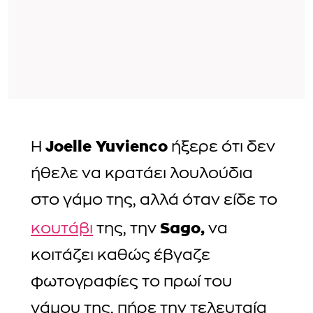
Joelle Yuvienco
Η
ήξερε ότι δεν
ήθελε να κρατάει λουλούδια
στο γάμο της, αλλά όταν είδε το
Sago,
κουτάβι
της, την
να
κοιτάζει καθώς έβγαζε
φωτογραφίες το πρωί του
γάμου της, πήρε την τελευταία