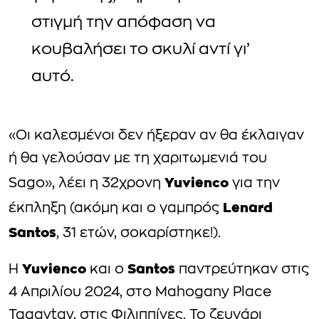
στιγμή την απόφαση να
κουβαλήσει το σκυλί αντί γι’
αυτό.
«Οι καλεσμένοι δεν ήξεραν αν θα έκλαιγαν
ή θα γελούσαν με τη χαριτωμενιά του
Yuvienco
Sago», λέει η 32χρονη
για την
Lenard
έκπληξη (ακόμη και ο γαμπρός
Santos
, 31 ετών, σοκαρίστηκε!).
Yuvienco
Santos
Η
και ο
παντρεύτηκαν στις
4 Απριλίου 2024, στο Mahogany Place
Tagaytay, στις Φιλιππίνες. Το ζευγάρι