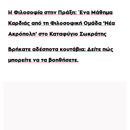
Η Φιλοσοφία στην Πράξη: Ένα Μάθημα
Καρδιάς από τη Φιλοσοφική Ομάδα ‘Νέα
Ακρόπολη’ στο Καταφύγιο Σωκράτης
Βρήκατε αδέσποτα κουτάβια; Δείτε πώς
μπορείτε να τα βοηθήσετε.