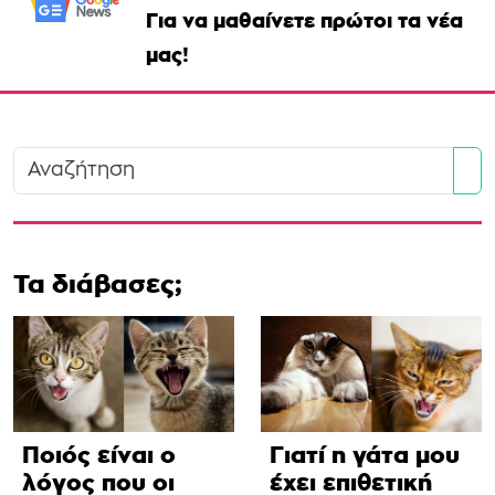
Για να μαθαίνετε πρώτοι τα νέα
μας!
Se
Τα διάβασες;
Ποιός είναι ο
Γιατί η γάτα μου
λόγος που οι
έχει επιθετική