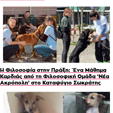
Η Φιλοσοφία στην Πράξη: Ένα Μάθημα
Καρδιάς από τη Φιλοσοφική Ομάδα ‘Νέα
Ακρόπολη’ στο Καταφύγιο Σωκράτης