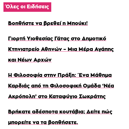
Όλες οι Ειδήσεις
Βοηθήστε να βρεθεί η Μπούκι!
Γιορτή Υιοθεσίας Γάτας στο Δημοτικό
Κτηνιατρείο Αθηνών – Μια Μέρα Αγάπης
και Νέων Αρχών
Η Φιλοσοφία στην Πράξη: Ένα Μάθημα
Καρδιάς από τη Φιλοσοφική Ομάδα ‘Νέα
Ακρόπολη’ στο Καταφύγιο Σωκράτης
Βρήκατε αδέσποτα κουτάβια; Δείτε πώς
μπορείτε να τα βοηθήσετε.