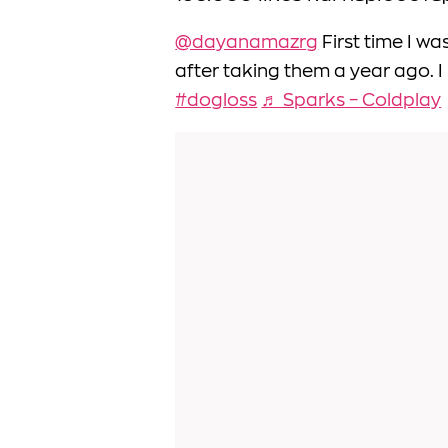
@dayanamazrg
First time I wa
after taking them a year ago. I
#dogloss
♬ Sparks – Coldplay