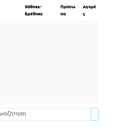
ες Ζώων
Χάθηκε-
Πρόσω
Αγορέ
Βρέθηκε
πα
ς
Search