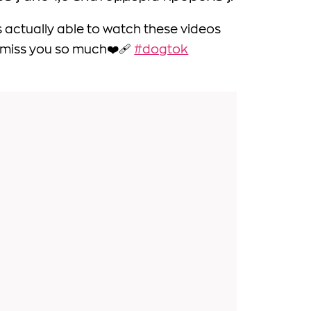
s actually able to watch these videos
 miss you so much❤️‍🩹
#dogtok