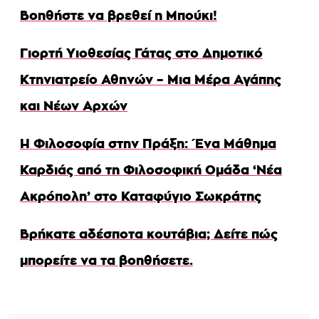
Βοηθήστε να βρεθεί η Μπούκι!
Γιορτή Υιοθεσίας Γάτας στο Δημοτικό
Κτηνιατρείο Αθηνών – Μια Μέρα Αγάπης
και Νέων Αρχών
Η Φιλοσοφία στην Πράξη: Ένα Μάθημα
Καρδιάς από τη Φιλοσοφική Ομάδα ‘Νέα
Ακρόπολη’ στο Καταφύγιο Σωκράτης
Βρήκατε αδέσποτα κουτάβια; Δείτε πώς
μπορείτε να τα βοηθήσετε.