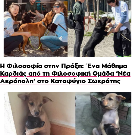
Η Φιλοσοφία στην Πράξη: Ένα Μάθημα
Καρδιάς από τη Φιλοσοφική Ομάδα ‘Νέα
Ακρόπολη’ στο Καταφύγιο Σωκράτης