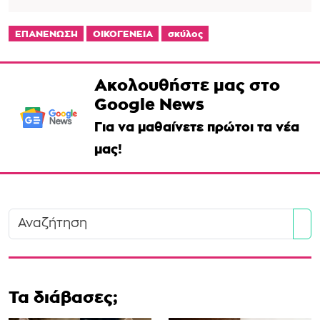
ΕΠΑΝΕΝΩΣΗ
ΟΙΚΟΓΕΝΕΙΑ
σκύλος
Ακολουθήστε μας στο
Google News
Για να μαθαίνετε πρώτοι τα νέα
μας!
Se
Τα διάβασες;