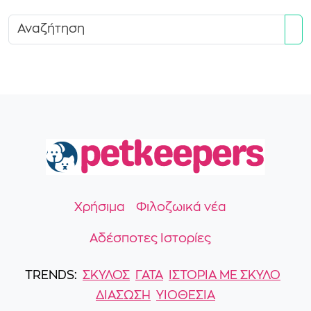
Se
Χρήσιμα
Φιλοζωικά νέα
Αδέσποτες Ιστορίες
TRENDS:
ΣΚΎΛΟΣ
ΓΆΤΑ
ΙΣΤΟΡΙΑ ΜΕ ΣΚΥΛΟ
ΔΙΑΣΩΣΗ
ΥΙΟΘΕΣΙΑ