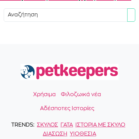
Se
Χρήσιμα
Φιλοζωικά νέα
Αδέσποτες Ιστορίες
TRENDS:
ΣΚΎΛΟΣ
ΓΆΤΑ
ΙΣΤΟΡΙΑ ΜΕ ΣΚΥΛΟ
ΔΙΑΣΩΣΗ
ΥΙΟΘΕΣΙΑ