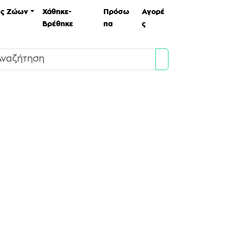
ες Ζώων
Χάθηκε-
Πρόσω
Αγορέ
Βρέθηκε
πα
ς
Search