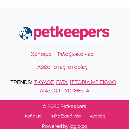
Χρήσιμα
Φιλοζωικά νέα
Αδέσποτες Ιστορίες
TRENDS:
ΣΚΎΛΟΣ
ΓΆΤΑ
ΙΣΤΟΡΙΑ ΜΕ ΣΚΥΛΟ
ΔΙΑΣΩΣΗ
ΥΙΟΘΕΣΙΑ
©
2026 Petkeepers
Χρήσιμα
Φιλοζωικά νέα
Αγορές
Powered by
lagio.co