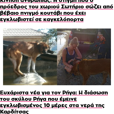
Κίνηση ανθρωπιάς: Η στιγμή που ο
πρόεδρος του χωριού Σωτήριο σώζει από
βέβαιο πνιγμό κουτάβι που έχει
εγκλωβιστεί σε καγκελόπορτα
Ευχάριστα νέα για τον Ρήγα: Η διάσωση
του σκύλου Ρήγα που έμεινε
εγκλωβισμένος 10 μέρες στα νερά της
Καρδίτσας