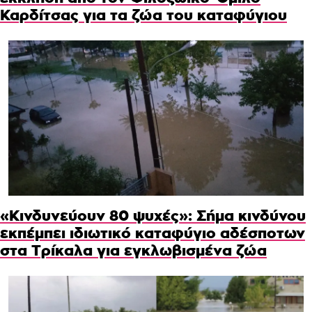
Καρδίτσας για τα ζώα του καταφύγιου
«Κινδυνεύουν 80 ψυχές»: Σήμα κινδύνου
εκπέμπει ιδιωτικό καταφύγιο αδέσποτων
στα Τρίκαλα για εγκλωβισμένα ζώα