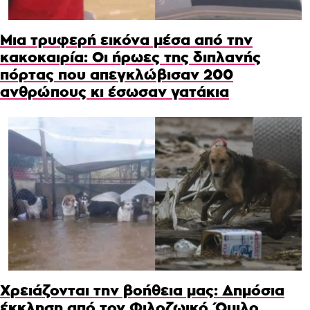
Μια τρυφερή εικόνα μέσα από την
κακοκαιρία: Οι ήρωες της διπλανής
πόρτας που απεγκλώβισαν 200
ανθρώπους κι έσωσαν γατάκια
Χρειάζονται την βοήθεια μας: Δημόσια
έκκληση από τον Φιλοζωικό Όμιλο