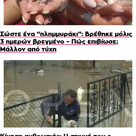
Σώστε ένα “πλημμυράκι”: Βρέθηκε μόλις
3 ημερών βρεγμένο – Πώς επιβίωσε;
Μάλλον από τύχη