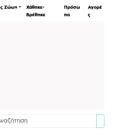
ες Ζώων
Χάθηκε-
Πρόσω
Αγορέ
Βρέθηκε
πα
ς
Search