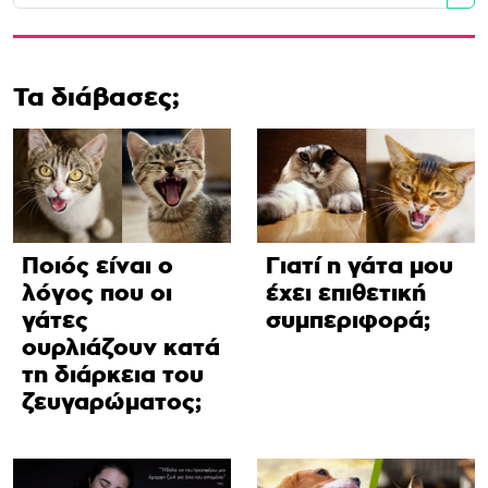
Se
Τα διάβασες;
Ποιός είναι ο
Γιατί η γάτα μου
λόγος που οι
έχει επιθετική
γάτες
συμπεριφορά;
ουρλιάζουν κατά
τη διάρκεια του
ζευγαρώματος;