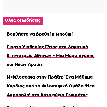
Όλες οι Ειδήσεις
Βοηθήστε να βρεθεί η Μπούκι!
Γιορτή Υιοθεσίας Γάτας στο Δημοτικό
Κτηνιατρείο Αθηνών – Μια Μέρα Αγάπης
και Νέων Αρχών
Η Φιλοσοφία στην Πράξη: Ένα Μάθημα
Καρδιάς από τη Φιλοσοφική Ομάδα ‘Νέα
Ακρόπολη’ στο Καταφύγιο Σωκράτης