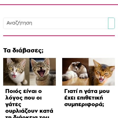
Se
Τα διάβασες;
Ποιός είναι ο
Γιατί η γάτα μου
λόγος που οι
έχει επιθετική
γάτες
συμπεριφορά;
ουρλιάζουν κατά
τη διάρκεια του