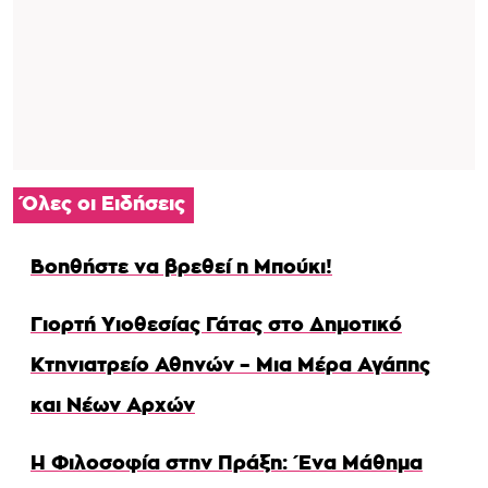
Όλες οι Ειδήσεις
Βοηθήστε να βρεθεί η Μπούκι!
Γιορτή Υιοθεσίας Γάτας στο Δημοτικό
Κτηνιατρείο Αθηνών – Μια Μέρα Αγάπης
και Νέων Αρχών
Η Φιλοσοφία στην Πράξη: Ένα Μάθημα