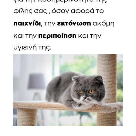
φίλης σας , όσον αφορά το
παιχνίδι
εκτόνωση
, την
ακόμη
περιποίηση
και την
και την
υγιεινή της.