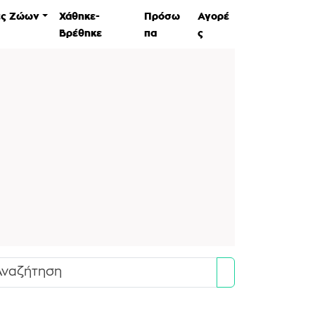
ες Ζώων
Χάθηκε-
Πρόσω
Αγορέ
Βρέθηκε
πα
ς
Search