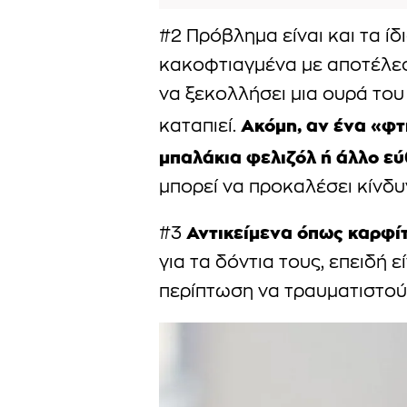
#2 Πρόβλημα είναι και τα ίδι
κακοφτιαγμένα με αποτέλεσμ
να ξεκολλήσει μια ουρά του
Ακόμη, αν ένα «φτη
καταπιεί.
μπαλάκια φελιζόλ ή άλλο εύ
μπορεί να προκαλέσει κίνδυν
Αντικείμενα όπως καρφίτ
#3
για τα δόντια τους, επειδή ε
περίπτωση να τραυματιστού