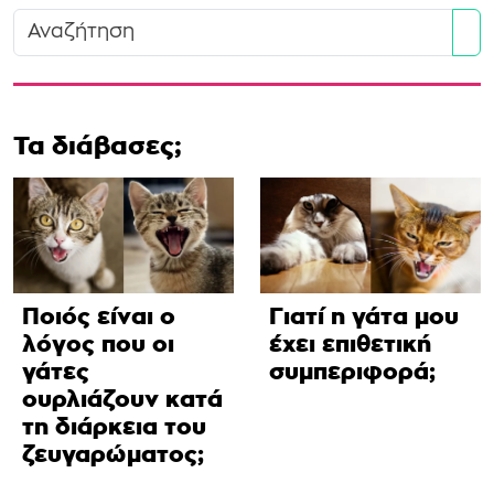
Se
Τα διάβασες;
Ποιός είναι ο
Γιατί η γάτα μου
λόγος που οι
έχει επιθετική
γάτες
συμπεριφορά;
ουρλιάζουν κατά
τη διάρκεια του
ζευγαρώματος;