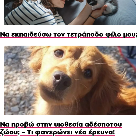
Να εκπαιδεύσω τον τετράποδο φίλο μου;
Να προβώ στην υιοθεσία αδέσποτου
ζώου; – Τι φανερώνει νέα έρευνα!