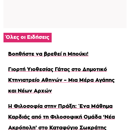
Όλες οι Ειδήσεις
Βοηθήστε να βρεθεί η Μπούκι!
Γιορτή Υιοθεσίας Γάτας στο Δημοτικό
Κτηνιατρείο Αθηνών – Μια Μέρα Αγάπης
και Νέων Αρχών
Η Φιλοσοφία στην Πράξη: Ένα Μάθημα
Καρδιάς από τη Φιλοσοφική Ομάδα ‘Νέα
Ακρόπολη’ στο Καταφύγιο Σωκράτης