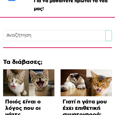
Για να μαθαίνετε πρώτοι τα νέα
μας!
Se
Τα διάβασες;
Ποιός είναι ο
Γιατί η γάτα μου
λόγος που οι
έχει επιθετική
γάτες
συμπεριφορά;