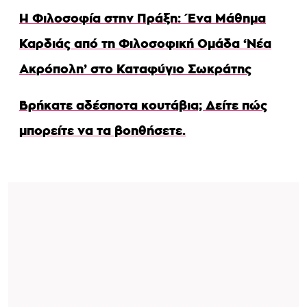
Η Φιλοσοφία στην Πράξη: Ένα Μάθημα
Καρδιάς από τη Φιλοσοφική Ομάδα ‘Νέα
Ακρόπολη’ στο Καταφύγιο Σωκράτης
Βρήκατε αδέσποτα κουτάβια; Δείτε πώς
μπορείτε να τα βοηθήσετε.