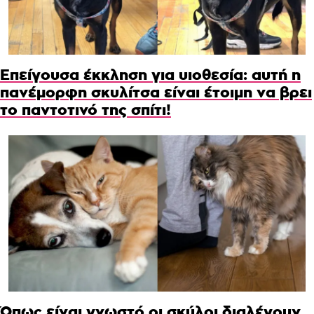
Επείγουσα έκκληση για υιοθεσία: αυτή η
πανέμορφη σκυλίτσα είναι έτοιμη να βρει
το παντοτινό της σπίτι!
Όπως είναι γνωστό οι σκύλοι διαλέγουν