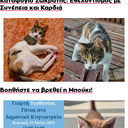
Καταφύγιο Σωκράτης: Εθελοντισμός με
Συνέπεια και Καρδιά
Βοηθήστε να βρεθεί η Μπούκι!