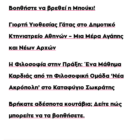
Βοηθήστε να βρεθεί η Μπούκι!
Γιορτή Υιοθεσίας Γάτας στο Δημοτικό
Κτηνιατρείο Αθηνών – Μια Μέρα Αγάπης
και Νέων Αρχών
Η Φιλοσοφία στην Πράξη: Ένα Μάθημα
Καρδιάς από τη Φιλοσοφική Ομάδα ‘Νέα
Ακρόπολη’ στο Καταφύγιο Σωκράτης
Βρήκατε αδέσποτα κουτάβια; Δείτε πώς
μπορείτε να τα βοηθήσετε.