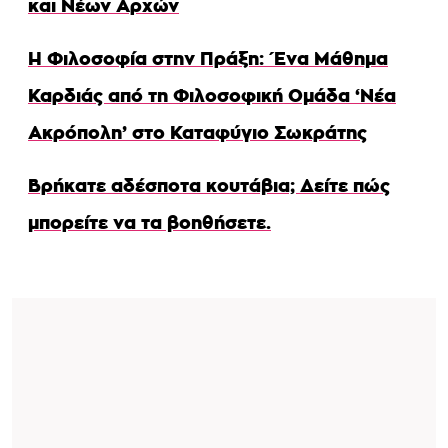
και Νέων Αρχών
Η Φιλοσοφία στην Πράξη: Ένα Μάθημα
Καρδιάς από τη Φιλοσοφική Ομάδα ‘Νέα
Ακρόπολη’ στο Καταφύγιο Σωκράτης
Βρήκατε αδέσποτα κουτάβια; Δείτε πώς
μπορείτε να τα βοηθήσετε.